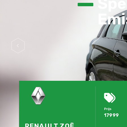
Spec
Emis
Prijs
17999
RENAULT ZOË