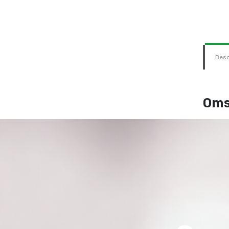
Besc
Oms