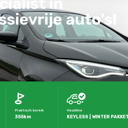
ialist in
sievrije auto's!
Praktisch bereik
Headline
355km
KEYLESS | WINTER PAKKET