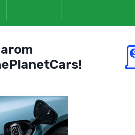
aarom
ePlanetCars!