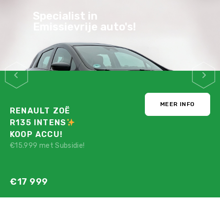
Specialist in
Emissievrije auto's!
MEER INFO
RENAULT ZOË
R135 INTENS
KOOP ACCU!
€15.999 met Subsidie!
€17 999