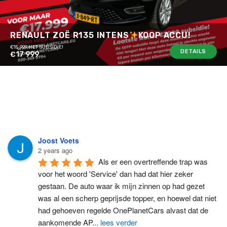
RENAULT ZOË R135 INTENS
KOOP ACCU!
€15.999 MET SUBSIDIE!
DETAILS
€17 999
Joost Voets
2 years ago
Als er een overtreffende trap was 
voor het woord 'Service' dan had dat hier zeker 
gestaan. De auto waar ik mijn zinnen op had gezet 
was al een scherp geprijsde topper, en hoewel dat niet 
had gehoeven regelde OnePlanetCars alvast dat de 
aankomende AP
...
lees verder