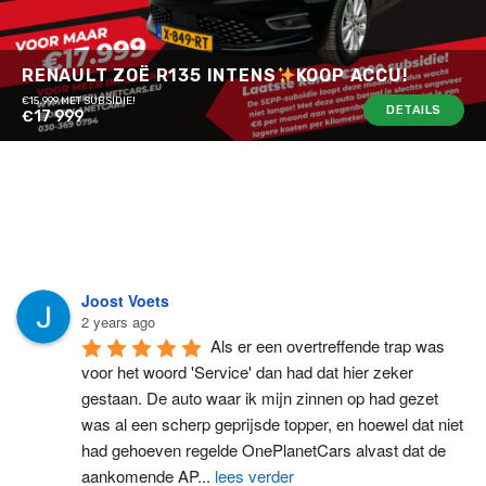
RENAULT ZOË R135 INTENS
KOOP ACCU!
€15.999 MET SUBSIDIE!
DETAILS
€17 999
Joost Voets
2 years ago
Als er een overtreffende trap was 
voor het woord 'Service' dan had dat hier zeker 
gestaan. De auto waar ik mijn zinnen op had gezet 
was al een scherp geprijsde topper, en hoewel dat niet 
had gehoeven regelde OnePlanetCars alvast dat de 
aankomende AP
...
lees verder