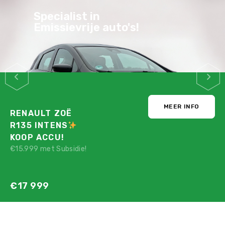
Specialist in
Emissievrije auto's!
MEER INFO
RENAULT ZOË
R135 INTENS
KOOP ACCU!
€15.999 met Subsidie!
€17 999