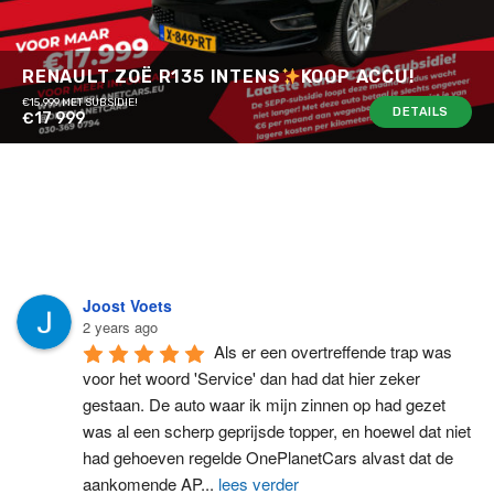
RENAULT ZOË R135 INTENS
KOOP ACCU!
€15.999 MET SUBSIDIE!
DETAILS
€17 999
Joost Voets
2 years ago
Als er een overtreffende trap was 
voor het woord 'Service' dan had dat hier zeker 
gestaan. De auto waar ik mijn zinnen op had gezet 
was al een scherp geprijsde topper, en hoewel dat niet 
had gehoeven regelde OnePlanetCars alvast dat de 
aankomende AP
...
lees verder