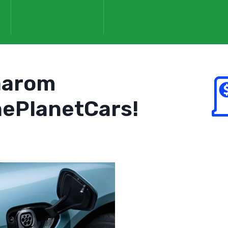
aarom
ePlanetCars!