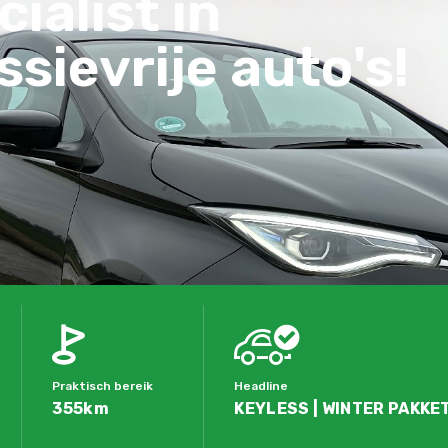
ialist in
sievrije auto's!
Praktisch bereik
Headline
355km
KEYLESS | WINTER PAKKET