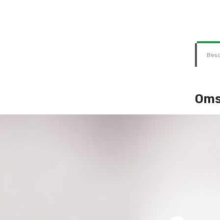
Besc
Oms