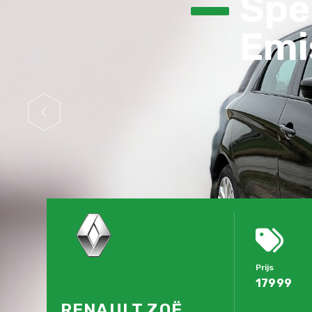
Spec
Emis
Prijs
17999
RENAULT ZOË