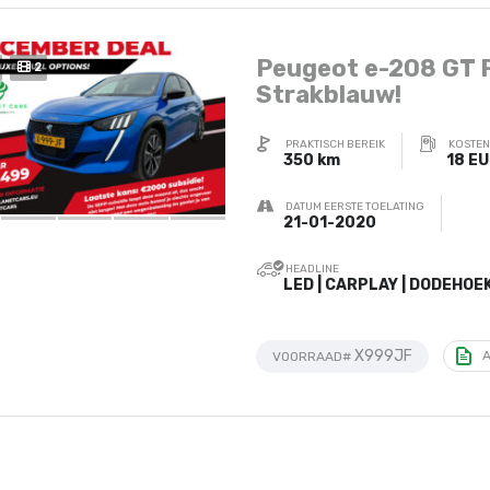
Peugeot e-208 GT 
2
Strakblauw!
PRAKTISCH BEREIK
KOSTEN
350 km
18 E
DATUM EERSTE TOELATING
21-01-2020
HEADLINE
LED | CARPLAY | DODEHOE
X999JF
VOORRAAD#