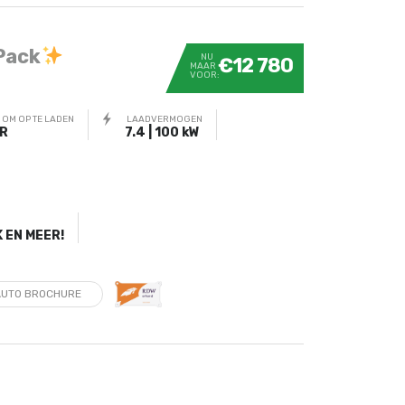
Pack
NU
€12 780
MAAR
VOOR:
 OM OP TE LADEN
LAADVERMOGEN
UR
7.4 | 100 kW
K EN MEER!
AUTO BROCHURE