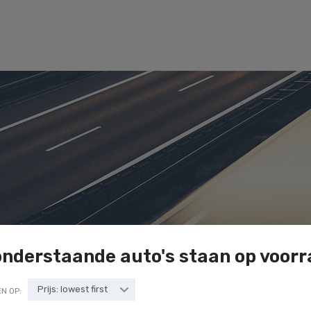
onderstaande auto's staan op voor
Prijs: lowest first
N OP: