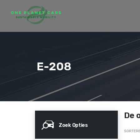
E-208
De 
Zoek Opties
SORTERE