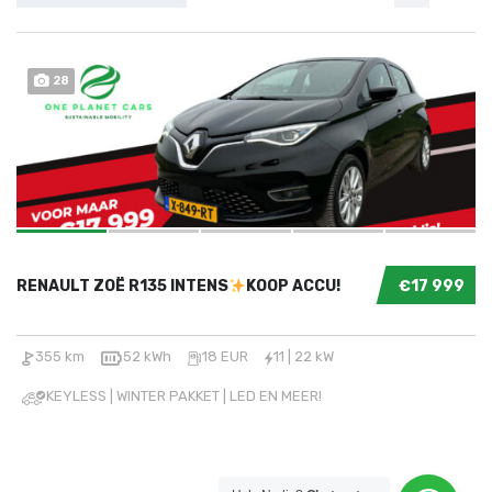
28
RENAULT ZOË R135 INTENS
KOOP ACCU!
€17 999
355 km
52 kWh
18 EUR
11 | 22 kW
KEYLESS | WINTER PAKKET | LED EN MEER!